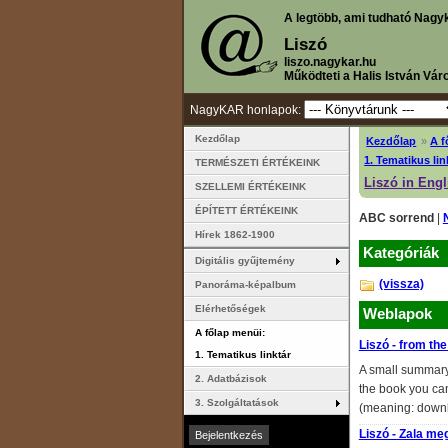
A legtöbb, ami tudható Nagy
Liszó
liszo.nagykar.hu
Működteti a Halis István Vár
NagyKAR honlapok:
Kezdőlap
Kezdőlap
»
A f
1. Tematikus lin
TERMÉSZETI ÉRTÉKEINK
Liszó in Engl
SZELLEMI ÉRTÉKEINK
ÉPÍTETT ÉRTÉKEINK
ABC sorrend
|
Hírek 1862-1900
Kategóriák
Digitális gyűjtemény
(vissza)
Panoráma-képalbum
Elérhetőségek
Weblapok
A főlap menüi:
Liszó - from th
1. Tematikus linktár
A small summary 
2. Adatbázisok
the book you can
3. Szolgáltatások
(meaning: down
Liszó - Zala me