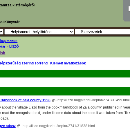
kanizsa kistérségéről
osi Könyvtár
őlap menüi:
ktár
»
LISZÓ
ish
Népszerűség szerinti sorrend
|
Kiemelt hivatkozások
e Handbook of Zala county 1998
-
http://liszo.nagykar.hu/keptar/2741/31459.html
about the village Liszó from the book "Handbook of Zala county" published in year 
 read the recognised text, under it some data about the book it was taken from. To see
load).
gye atlasz
-
http://liszo.nagykar.hu/keptar/2741/31838.html