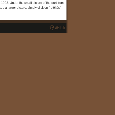
1998. Under the small picture of the part from
 a larger picture, simply click on "letöltés"