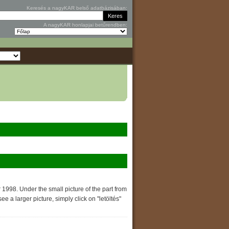
Keresés a nagyKAR belső adatbázisában:
A nagyKAR honlapjai betűrendben:
1998. Under the small picture of the part from
 a larger picture, simply click on "letöltés"