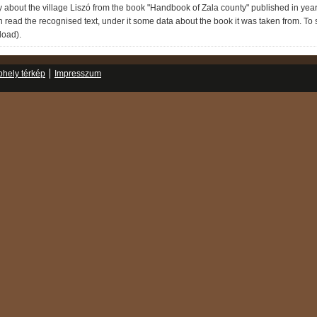
about the village Liszó from the book "Handbook of Zala county" published in year 
 read the recognised text, under it some data about the book it was taken from. To see
load).
hely térkép
Impresszum