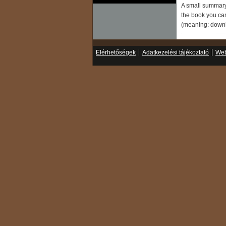
A small summary 
the book you can
(meaning: down
Elérhetőségek
Adatkezelési tájékoztató
Web