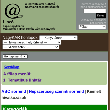
A legtöbb, ami tudható
Keresés a nagyKAR
Nagykanizsa kistérségéről
belső adatbázisában:
A nagyKAR honlapjai
Liszó
betűrendben:
liszo.nagykar.hu
Működteti a Halis István Városi Könyvtár
NagyKAR honlapok:
Honlap menü ▼
Kezdőlap
A főlap menüi:
1. Tematikus linktár
ABC sorrend
|
Népszerűség szerinti sorrend
|
Kiemelt
hivatkozások
Kategóriák