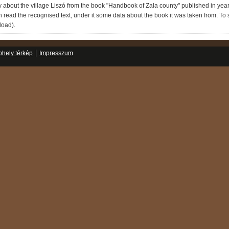
about the village Liszó from the book "Handbook of Zala county" published in year 
 read the recognised text, under it some data about the book it was taken from. To see
load).
hely térkép
Impresszum