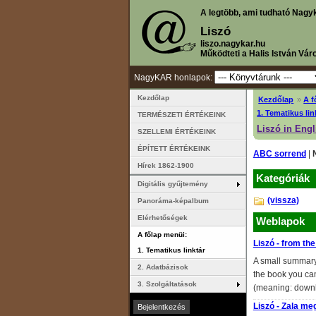
A legtöbb, ami tudható Nagy
Liszó
liszo.nagykar.hu
Működteti a Halis István Vár
NagyKAR honlapok:
Kezdőlap
Kezdőlap
»
A f
1. Tematikus lin
TERMÉSZETI ÉRTÉKEINK
Liszó in Engl
SZELLEMI ÉRTÉKEINK
ÉPÍTETT ÉRTÉKEINK
ABC sorrend
|
Hírek 1862-1900
Kategóriák
Digitális gyűjtemény
(vissza)
Panoráma-képalbum
Elérhetőségek
Weblapok
A főlap menüi:
Liszó - from th
1. Tematikus linktár
A small summary 
2. Adatbázisok
the book you can
3. Szolgáltatások
(meaning: down
Liszó - Zala me