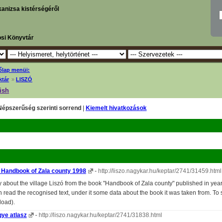
kanizsa kistérségéről
osi Könyvtár
őlap menüi:
ktár
»
LISZÓ
ish
Népszerűség szerinti sorrend
|
Kiemelt hivatkozások
e Handbook of Zala county 1998
-
http://liszo.nagykar.hu/keptar/2741/31459.html
about the village Liszó from the book "Handbook of Zala county" published in year 
 read the recognised text, under it some data about the book it was taken from. To see
load).
gye atlasz
-
http://liszo.nagykar.hu/keptar/2741/31838.html