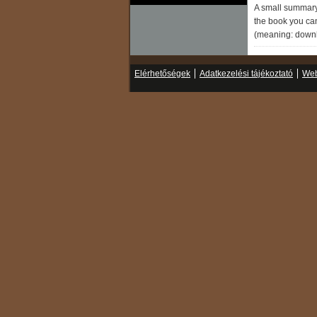
A small summary 
the book you can
(meaning: down
Elérhetőségek
Adatkezelési tájékoztató
Web