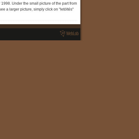
1998. Under the small picture of the part from
 a larger picture, simply click on "letöltés"