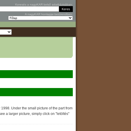
Keresés a nagyKAR belső adatbázisában:
A nagyKAR honlapjai betűrendben:
1998. Under the small picture of the part from
 a larger picture, simply click on "letöltés"