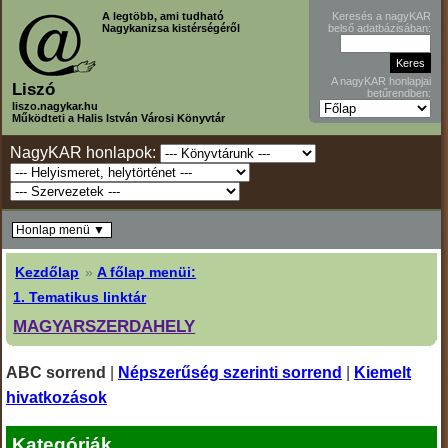
A legtöbb, ami tudható
Keresés a nagyKAR
Nagykanizsa kistérségéről
belső adatbázisában:
A nagyKAR honlapjai
Liszó
betűrendben:
liszo.nagykar.hu
Működteti a Halis István Városi Könyvtár
NagyKAR honlapok:
Honlap menü ▼
Kezdőlap
»
A főlap menüi:
1. Tematikus linktár
MAGYARSZERDAHELY
ABC sorrend
|
Népszerűség szerinti sorrend
|
Kiemelt
hivatkozások
Kategóriák